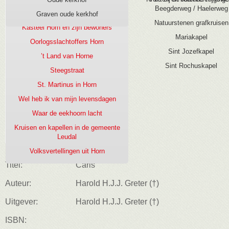
Beegderweg / Haelerweg
Kasteel Horn, burcht aan de Maas
Graven oude kerkhof
Natuurstenen grafkruisen
Kasteel Horn en zijn bewoners
Mariakapel
Oorlogsslachtoffers Horn
Sint Jozefkapel
’t Land van Horne
Sint Rochuskapel
Steegstraat
St. Martinus in Horn
Wel heb ik van mijn levensdagen
Waar de eekhoorn lacht
Kruisen en kapellen in de gemeente
Leudal
Volksvertellingen uit Horn
Titel:
Caris
Auteur:
Harold H.J.J. Greter (†)
Uitgever:
Harold H.J.J. Greter (†)
ISBN: