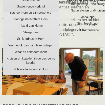
met onder meer documenten, krantenknipsels, foto's, films,
Beegderweg / Haelerweg
Kasteel Horn, burcht aan de Maas
Graven oude kerkhof
boeken, prenten, bid- en gedenkprentjes, kaarten en
Natuurstenen grafkruisen
publicaties.
Kasteel Horn en zijn bewoners
Mariakapel
Oorlogsslachtoffers Horn
Tijdens de inloopmiddagen is de bibliotheek en het archief
Sint Jozefkapel
in te zien. Een deel van de fotocollectie, documenten en
’t Land van Horne
bidprentjes is via deze website te raadplegen. Informatie
Sint Rochuskapel
Steegstraat
kunt u ook vragen via de knop ‘CONTACT’.
St. Martinus in Horn
Wel heb ik van mijn levensdagen
Waar de eekhoorn lacht
Kruisen en kapellen in de gemeente
Leudal
Volksvertellingen uit Horn