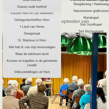
Beegderweg / Haelerweg
10 JANUARI 2024:
Kasteel Horn, burcht aan de Maas
Graven oude kerkhof
Natuurstenen grafkruisen
Kasteel Horn en zijn bewoners
Mariakapel
Oorlogsslachtoffers Horn
Nieuwjaarsbijeenkomst met optreden van
Sint Jozefkapel
buutteredner Ron Schmeitz
’t Land van Horne
Sint Rochuskapel
Steegstraat
St. Martinus in Horn
Wel heb ik van mijn levensdagen
Waar de eekhoorn lacht
Kruisen en kapellen in de gemeente
Leudal
Volksvertellingen uit Horn