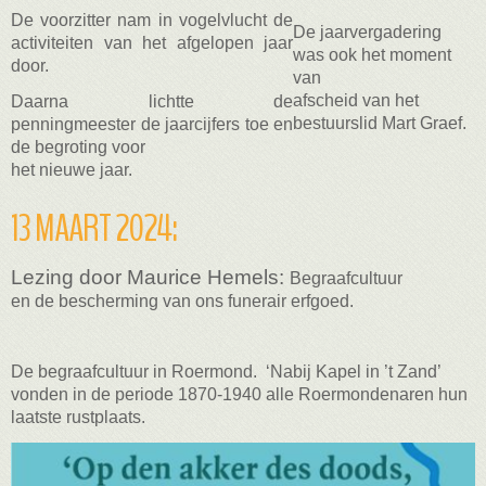
De voorzitter nam in vogelvlucht de
De jaarvergadering
activiteiten van het afgelopen jaar
was ook het moment
door.
van
afscheid
van het
Daarna lichtte de
bestuurslid Mart Graef.
penningmeester de jaarcijfers toe en
de begroting voor
het nieuwe jaar.
13 MAART 2024:
Lezing door Maurice Hemels:
B
egraafcultuur
en
de bescherming van ons funerair erfgoed.
De begraafcultuur in Roermond. ‘Nabij Kapel in ’t Zand’
vonden in de periode 1870-1940
alle Roermondenaren hun
laatste rustplaats.