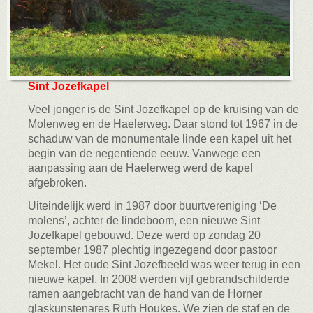
Sint Jozefkapel
Veel jonger is de Sint Jozefkapel op de kruising van de
Molenweg en de Haelerweg. Daar stond tot 1967 in de
schaduw van de monumentale linde een kapel uit het
begin van de negentiende eeuw. Vanwege een
aanpassing aan de Haelerweg werd de kapel
afgebroken.
Uiteindelijk werd in 1987 door buurtvereniging ‘De
molens’, achter de lindeboom, een nieuwe Sint
Jozefkapel gebouwd. Deze werd op zondag 20
september 1987 plechtig ingezegend door pastoor
Mekel. Het oude Sint Jozefbeeld was weer terug in een
nieuwe kapel. In 2008 werden vijf gebrandschilderde
ramen aangebracht van de hand van de Horner
glaskunstenares Ruth Houkes. We zien de staf en de