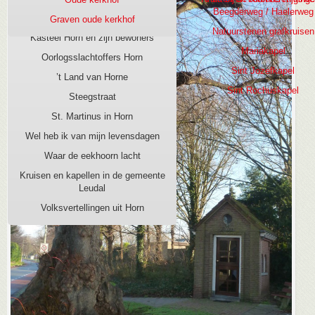
Beegderweg / Haelerweg
Kasteel Horn, burcht aan de Maas
Graven oude kerkhof
Natuurstenen grafkruisen
Kasteel Horn en zijn bewoners
Mariakapel
Oorlogsslachtoffers Horn
Sint Jozefkapel
’t Land van Horne
Sint Rochuskapel
Steegstraat
St. Martinus in Horn
Wel heb ik van mijn levensdagen
Waar de eekhoorn lacht
Kruisen en kapellen in de gemeente
Leudal
Volksvertellingen uit Horn